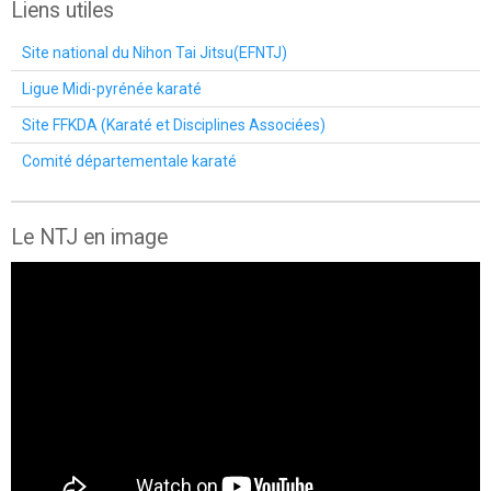
Liens utiles
Site national du Nihon Tai Jitsu(EFNTJ)
Ligue Midi-pyrénée karaté
Site FFKDA (Karaté et Disciplines Associées)
Comité départementale karaté
Le NTJ en image