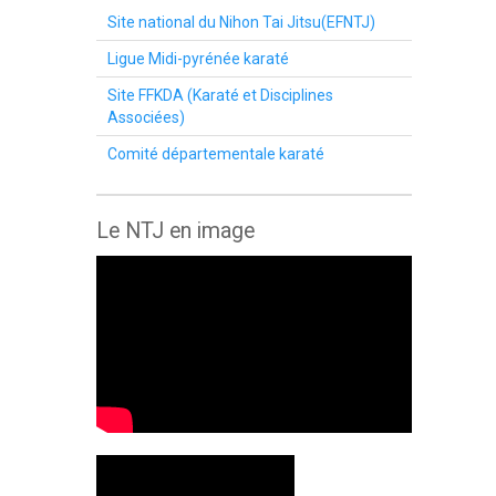
Site national du Nihon Tai Jitsu(EFNTJ)
Ligue Midi-pyrénée karaté
Site FFKDA (Karaté et Disciplines
Associées)
Comité départementale karaté
Le NTJ en image