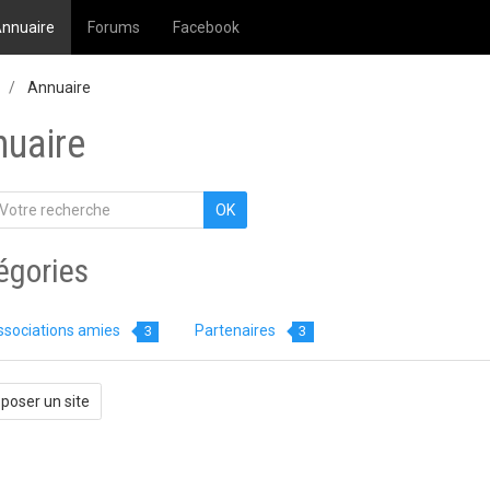
nnuaire
Forums
Facebook
Annuaire
nuaire
OK
égories
ssociations amies
Partenaires
3
3
poser un site