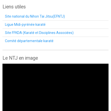
Liens utiles
Site national du Nihon Tai Jitsu(EFNTJ)
Ligue Midi-pyrénée karaté
Site FFKDA (Karaté et Disciplines Associées)
Comité départementale karaté
Le NTJ en image