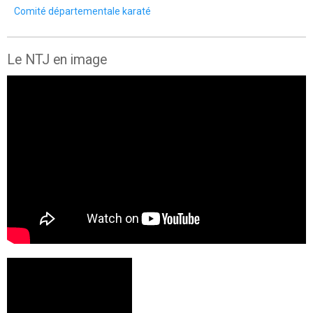
Comité départementale karaté
Le NTJ en image