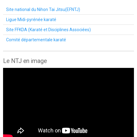
Site national du Nihon Tai Jitsu(EFNTJ)
Ligue Midi-pyrénée karaté
Site FFKDA (Karaté et Disciplines Associées)
Comité départementale karaté
Le NTJ en image